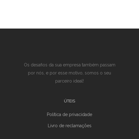
Os desafios da sua empresa também passam
por nós, e por esse motivo, somos o seu
parceiro ideal!
ÚTEIS
Política de privacidade
Livro de reclamações