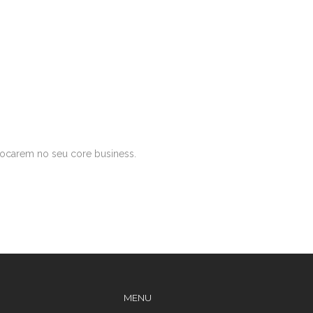
focarem no seu core business.
MENU