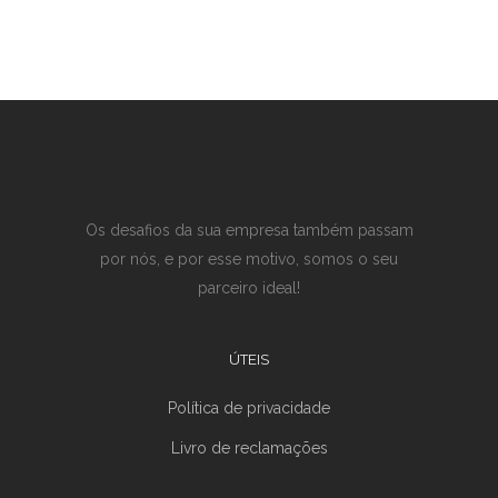
Os desafios da sua empresa também passam
por nós, e por esse motivo, somos o seu
parceiro ideal!
ÚTEIS
Política de privacidade
Livro de reclamações