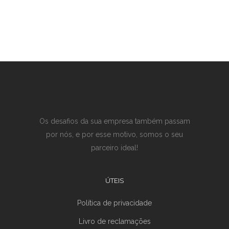
Os desafios da sua empresa também passam
por nós, e por esse motivo, somos o seu
parceiro ideal!
ÚTEIS
Política de privacidade
Livro de reclamações