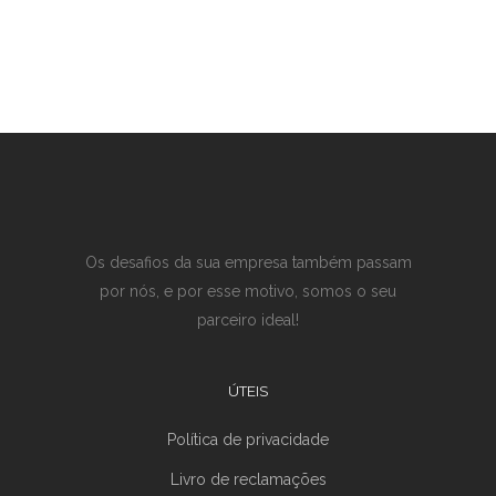
Os desafios da sua empresa também passam
por nós, e por esse motivo, somos o seu
parceiro ideal!
ÚTEIS
Política de privacidade
Livro de reclamações