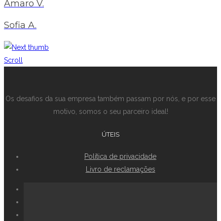
Amaro V.
Sofia A.
Scroll
Os desafios da sua empresa também passam por nós, e por esse
motivo, somos o seu parceiro ideal!
ÚTEIS
Política de privacidade
Livro de reclamações