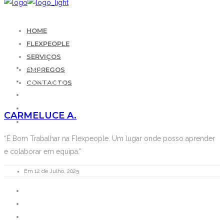
HOME
FLEXPEOPLE
SERVIÇOS
HOME
EMPREGOS
FLEXPEOPLE
CONTACTOS
SERVIÇOS
EMPREGOS
CARMELUCE A.
CONTACTOS
“É Bom Trabalhar na Flexpeople. Um lugar onde posso aprender
e colaborar em equipa.”
Em 12 de Julho, 2025