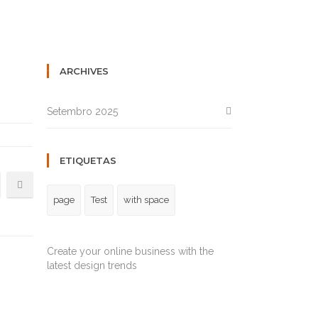
SERVIÇOS
EMPREGOS
CONTACTOS
ARCHIVES
Setembro 2025
ETIQUETAS
page
Test
with space
Create your online business with the
latest design trends