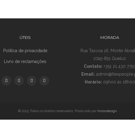
ÚTEIS
MORADA
Política de privacidade
Rua Tascoa 16, Monte Abraã
2745-851 Queluz
Livro de reclamações
Contato:
+351 21 430 775
Email:
admin@flexpeople.
Horário:
09h00 às 18h00
© 2025 Todos os direitos reservados. Produzido por
Innovdesign