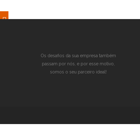
Os desafios da sua empresa também
passam por nós, e por esse motivo,
somos o seu parceiro ideal!