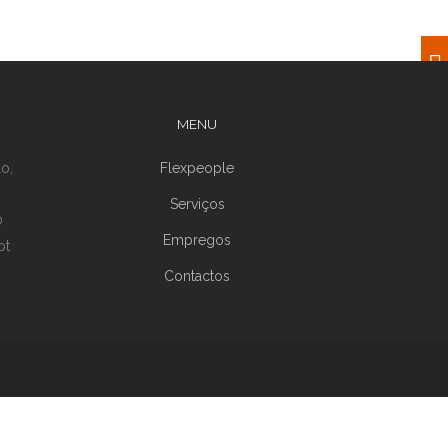
MENU
o,
Flexpeople
Serviços
0
Empregos
pt
Contactos