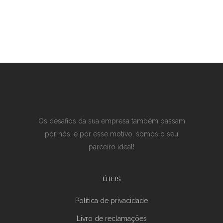
Os desafios da sua empresa também passam
por nós, e por esse motivo, somos o seu
parceiro ideal!
ÚTEIS
Política de privacidade
Livro de reclamações