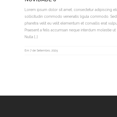
Lorem ipsum dolor sit amet, consectetur adipiscing el
sollicitudin commodo venenatis ligula commodo. Sed b
pharetra velit eu velit elementum et convallis erat vulpu
Praesent a felis accumsan neque interdum molestie ut i
Nulla […]
Em 7 de Setembro, 2025