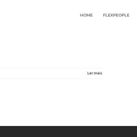
HOME
FLEXPEOPLE
Ler mais