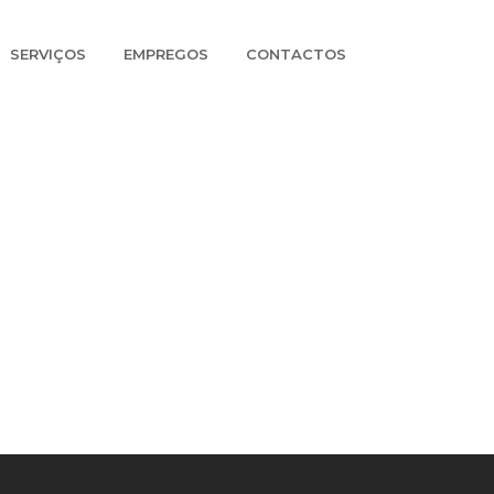
SERVIÇOS
EMPREGOS
CONTACTOS