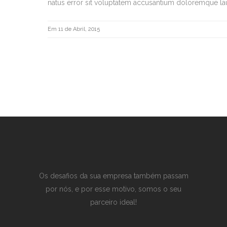
natus error sit voluptatem accusantium doloremque lau
Em 11 de Abril, 2015
Os desafios da sua empresa também passam
por nós, e por esse motivo, somos o seu
parceiro ideal!