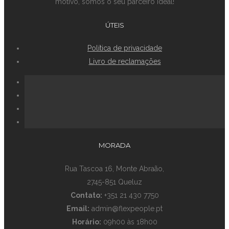
motivo, somos o seu parceiro ideal!
ÚTEIS
Política de privacidade
Livro de reclamações
MORADA
Rua Tascoa 16, Monte Abraão,
2745-851 Queluz
Contato:
+351 21 430 7750
Email:
admin@flexpeople.pt
Horário:
09h00 às 18h00